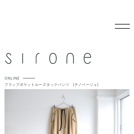
コ
ン
テ
ONLINE
ン
フラップポケットルーズタックパンツ (チノベージュ)
ツ
へ
ス
キ
ッ
プ