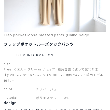
Flap pocket loose pleated pants (Chino beige)
フラップポケットルーズタックパンツ
ITEM INFORMATION
size
Free:
フリー
/
(着用位置によって変わりま
ウエスト
cm
ヒップ
す)123
/
67
/
38
/
24
/
着用モデル
cm
股下
cm
ワタリ
cm
裾幅
cm
164cm
color
チノベージュ
material
ポリエステル 100%
design