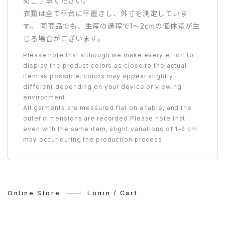
めご了承ください。
衣類は全て平台に平置きし、外寸を測定していま
す。 同商品でも、生産の過程で1〜2cmの個体差が生
じる場合がございます。
Please note that although we make every effort to
display the product colors as close to the actual
item as possible, colors may appear slightly
different depending on your device or viewing
environment.
All garments are measured flat on a table, and the
outer dimensions are recorded.Please note that
even with the same item, slight variations of 1–2 cm
may occur during the production process.
Online Store
Login
/
Cart