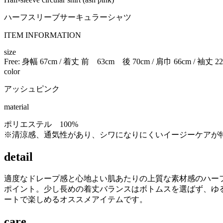
ハーフスリーブサーキュラーシャツ
ITEM INFORMATION
size
Free:
身幅
67
cm
/
着丈
前 63cm 後 70
cm
/
肩巾
66
cm
/
袖丈
22
color
アッシュピンク
material
ポリエステル 100%
※清涼感、通気性があり、シワになりにくいイージーケアが
detail
適度なドレープ感と心地よい肌あたりの上質な素材感のハー
ポイント。少し長めの着丈バランスはボトムスを選ばず、ゆ
ートで楽しめるオススメアイテムです。
care