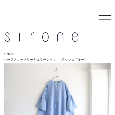
コ
ン
テ
ONLINE
ン
ハーフスリーブサーキュラーシャツ (アッシュブルー)
ツ
へ
ス
キ
ッ
プ