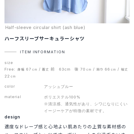
Half-sleeve circular shirt (ash blue)
ハーフスリーブサーキュラーシャツ
ITEM INFORMATION
size
Free:
67
/
前 63cm 後 70
/
66
/
身幅
cm
着丈
cm
肩巾
cm
袖丈
22
cm
color
アッシュブルー
material
ポリエステル100%
※清涼感、通気性があり、シワになりにくい
イージーケアが特徴の素材です。
design
適度なドレープ感と心地よい肌あたりの上質な素材感の